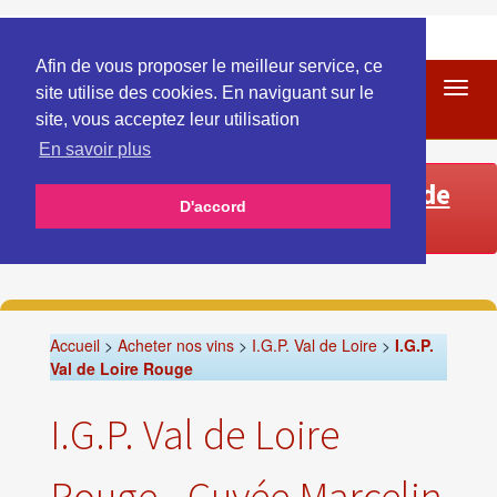
Afin de vous proposer le meilleur service, ce
Toggl
site utilise des cookies. En naviguant sur le
navig
site, vous acceptez leur utilisation
En savoir plus
Télécharger notre formulaire de
D'accord
commande
Accueil
>
Acheter nos vins
>
I.G.P. Val de Loire
>
I.G.P.
Val de Loire Rouge
I.G.P. Val de Loire
Rouge - Cuvée Marcelin