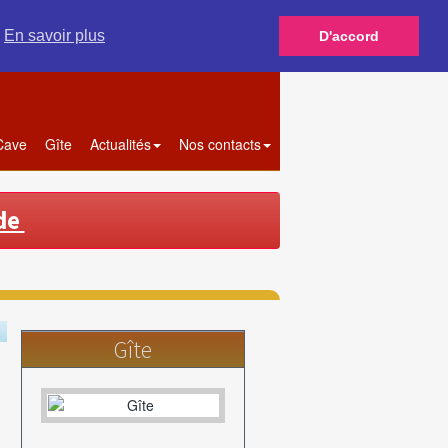
n
En savoir plus
D'accord
 Cave
Gîte
Actualités
Nos contacts
de
Gîte