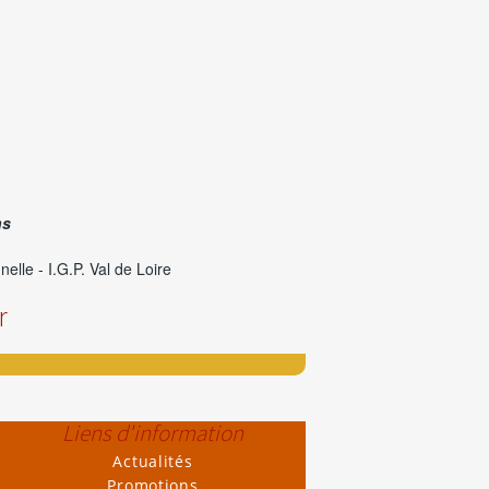
ns
lle - I.G.P. Val de Loire
r
Liens d'information
Actualités
Promotions