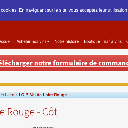
s cookies. En naviguant sur le site, vous acceptez leur utilisatio
Accueil
Acheter nos vins
Notre histoire
Boutique - Bar à vins –
élécharger notre formulaire de comman
 de Loire
>
I.G.P. Val de Loire Rouge
re Rouge - Côt