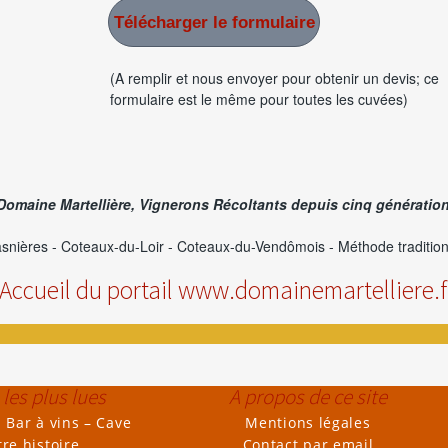
Télécharger le formulaire
(A remplir et nous envoyer pour obtenir un devis; ce
formulaire est le même pour toutes les cuvées)
Domaine Martellière, Vignerons Récoltants depuis cinq génératio
asnières - Coteaux-du-Loir - Coteaux-du-Vendômois - Méthode traditionne
Accueil du portail www.domainemartelliere.f
les plus lues
A propos de ce site
 Bar à vins – Cave
Mentions légales
re histoire
Contact par email